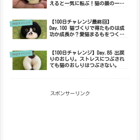
えると一気に転ぶ！猫の顔の一番
の難所。
【100日チャレンジ最終回】
100日チャレンジ
Day.100 猫づくりで得たものは成
功か成長か？愛猫まるもをつくっ
て気づいた、人生の歩き方。
【100日チャレンジ】Day.85 出戻
100日チャレンジ
りのおしり。ストレスにつぶされ
ても猫のおしりはつぶさない。
スポンサーリンク