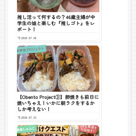
推し活って何するの？46歳主婦が中
学生の娘と楽しむ『推しゴト』をレ
ポート！
2026.07.26
お弁当プロジェクト
【Obento Project③】卵焼きも前日に
焼いちゃえ！いかに朝ラクをするか
しか考えない！
2026.07.22
勇者しゅふこ