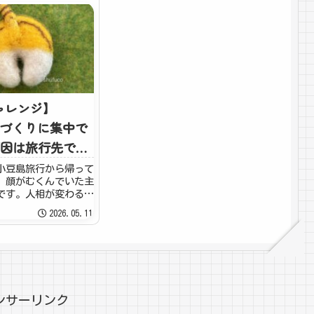
チャレンジ】
 猫づくりに集中で
因は旅行先での
小豆島旅行から帰って
、顔がむくんでいた主
です。人相が変わるく
らんでいる！！なんだ
2026.05.11
原因を探る間もなく、
とがひとつ！日焼
シの天敵。紫外線の仕
！！小...
ンサーリンク