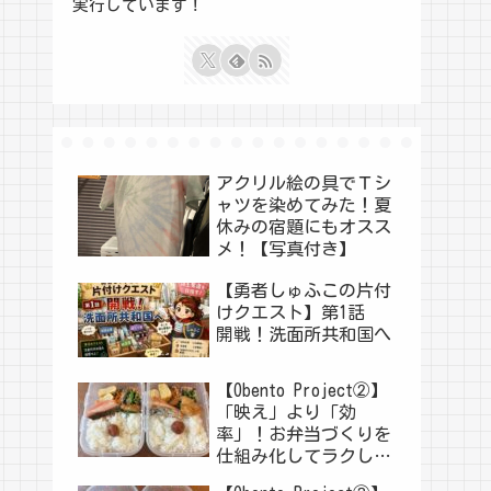
実行しています！
アクリル絵の具でＴシ
ャツを染めてみた！夏
休みの宿題にもオスス
メ！【写真付き】
【勇者しゅふこの片付
けクエスト】第1話
開戦！洗面所共和国へ
【Obento Project②】
「映え」より「効
率」！お弁当づくりを
仕組み化してラクした
い！