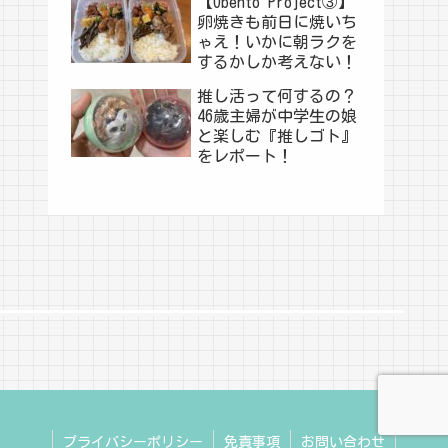
【Obento Project③】
卵焼きも前日に焼いち
ゃえ！いかに朝ラクを
するかしか考えない！
推し活って何するの？
46歳主婦が中学生の娘
と楽しむ『推しゴト』
をレポート！
プライバシーポリシー
免責事項
お問い合わせ