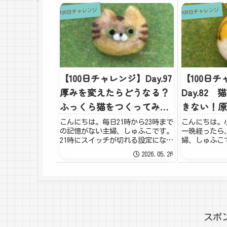
100日チャレンジ
100日チャレンジ
【100日チャレンジ】Day.97
【100日
厚みを変えたらどうなる？
Day.82
ふっくら猫をつくってみ
きない！原
た！
アレ！
こんにちは。毎日21時から23時まで
こんにちは。
の記憶がない主婦、しゅふこです。
一晩経ったら
21時にスイッチが切れる設定になっ
婦、しゅふこ
ているのか、突然記憶が途切れま
らい顔がふく
2026.05.26
す。寝てるのか、失神しているの
これは！と、
か…多忙ながらも充実した日々を過
思い当たるこ
ごしている、ということなんでしょ
け！！！ワタ
う！（違う）自...
業ですやんかー
スポ