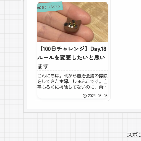
100日チャレンジ
【100日チャレンジ】Day.18
ルールを変更したいと思い
ます
こんにちは。朝から自治会館の掃除
をしてきた主婦、しゅふこです。自
宅もろくに掃除してないのに、自治
会館の掃除してる場合ちゃうねん、
2026.03.08
ホンマ(笑)でも、やるからにはち
ゃんとやる真面目タイプなので、キ
レイに掃除してきました(^^)さ
て、今日は18日...
スポ