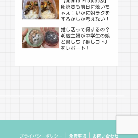
【Obento Project③】
卵焼きも前日に焼いち
ゃえ！いかに朝ラクを
するかしか考えない！
推し活って何するの？
46歳主婦が中学生の娘
と楽しむ『推しゴト』
をレポート！
プライバシーポリシー
免責事項
お問い合わせ