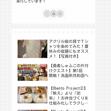
実行しています！
アクリル絵の具でＴシ
ャツを染めてみた！夏
休みの宿題にもオスス
メ！【写真付き】
【勇者しゅふこの片付
けクエスト】第1話
開戦！洗面所共和国へ
【Obento Project②】
「映え」より「効
率」！お弁当づくりを
仕組み化してラクした
い！