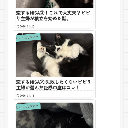
恋するNISA③！これで大丈夫？ビビ
り主婦が積立を始めた話。
2026.01.26
しゅふことマネー
恋するNISA②!失敗したくないビビり
主婦が選んだ証券口座はコレ！
2026.01.13
しゅふことマネー