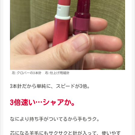
左:クロバーの3本針 右:仕上げ用細針
3本針だから単純に、スピードが3倍。
3倍速い…シャアか。
なにより持ち手がついてるから手もラク。
芯になる羊毛にもサクサクと針が入って、使いやす