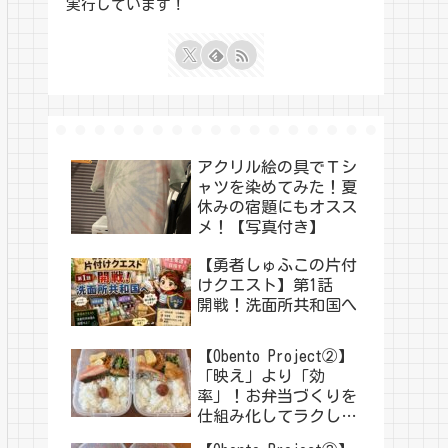
実行しています！
アクリル絵の具でＴシ
ャツを染めてみた！夏
休みの宿題にもオスス
メ！【写真付き】
【勇者しゅふこの片付
けクエスト】第1話
開戦！洗面所共和国へ
【Obento Project②】
「映え」より「効
率」！お弁当づくりを
仕組み化してラクした
い！