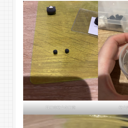
耳用の粘土を用意
粘土