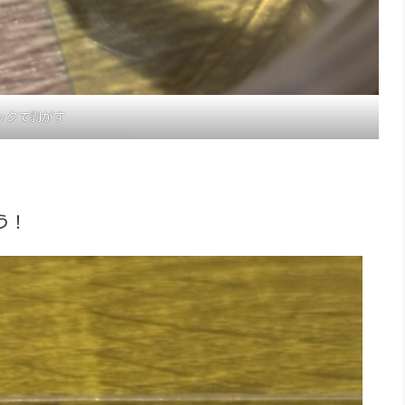
ックで剥がす
う！