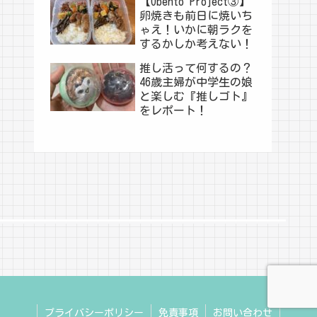
【Obento Project③】
卵焼きも前日に焼いち
ゃえ！いかに朝ラクを
するかしか考えない！
推し活って何するの？
46歳主婦が中学生の娘
と楽しむ『推しゴト』
をレポート！
プライバシーポリシー
免責事項
お問い合わせ