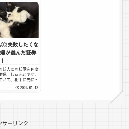
A②!失敗したくな
婦が選んだ証券
！
同じ人に同じ話を何度
主婦、しゅふこです。
ていて、相手に先にオ
しまい、「あれ？この
2026.01.13
」と確認するまでがル
『何回同じ話聴かせん
思ってるかな。ごめん
日...
ンサーリンク