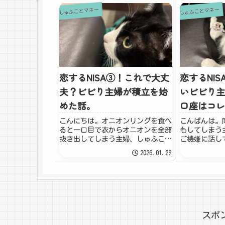
しゅふことマネー
しゅふことマネー
恋するNISA③！これで大丈
恋するNIS
夫？ビビり主婦が積立を始
いビビり主
めた話。
口座はコレ
こんにちは。オニオンリングを食べ
こんばんは。
ると一口目で衣からオニオンを全部
もしてしまう
抜き出してしまう主婦、しゅふこで
ご機嫌に話し
す。あれ難しくないですか？絶対オ
チを言われて
2026.01.26
ニオンだけ抜けて、リング状の衣だ
話したっけ？
け残ってしまう。いや、衣も美味し
ーティーン。
いからええんやけど…。むしろ衣の
ねん！』って
方が好きな人もい...
やで。さて、今
スポ