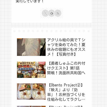
実行しています！
アクリル絵の具でＴシ
ャツを染めてみた！夏
休みの宿題にもオスス
メ！【写真付き】
【勇者しゅふこの片付
けクエスト】第1話
開戦！洗面所共和国へ
【Obento Project②】
「映え」より「効
率」！お弁当づくりを
仕組み化してラクした
い！