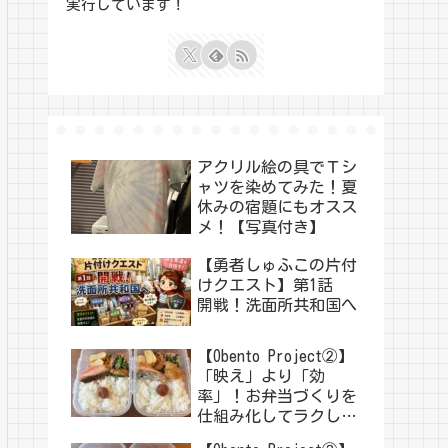
実行しています！
アクリル絵の具でＴシ
ャツを染めてみた！夏
休みの宿題にもオスス
メ！【写真付き】
【勇者しゅふこの片付
けクエスト】第1話
開戦！洗面所共和国へ
【Obento Project②】
「映え」より「効
率」！お弁当づくりを
仕組み化してラクした
い！