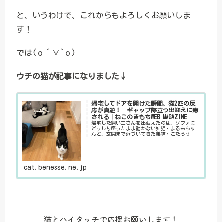
と、いうわけで、これからもよろしくお願いしま
す！
では(о´∀`о)
ウチの猫が記事になりました↓
帰宅してドアを開けた瞬間、猫2匹の反
応が真逆！ ギャップ際立つ出迎えに癒
される｜ねこのきもちWEB MAGAZINE
帰宅した飼い主さんを出迎えたのは、ソファに
どっしり座ったまま動かない姉猫・まるもちゃ
んと、玄関まで近づいてきた弟猫・こたろうく
ん。正反対の性格が如実に出た、笑えてほっこ
りする2匹のお迎えスタイルを紹介します。
cat.benesse.ne.jp
猫とハイタッチで応援お願いします！