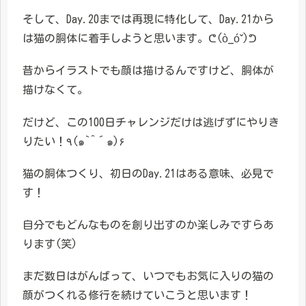
そして、Day.20までは再現に特化して、Day.21から
は猫の胴体に着手しようと思います。ᕦ(ò_óˇ)ᕤ
昔からイラストでも顔は描けるんですけど、胴体が
描けなくて。
だけど、この100日チャレンジだけは逃げずにやりき
りたい！٩(๑`^´๑)۶
猫の胴体つくり、初日のDay.21はある意味、必見で
す！
自分でもどんなものを創り出すのか楽しみですらあ
ります(笑)
まだ数日はがんばって、いつでもお気に入りの猫の
顔がつくれる修行を続けていこうと思います！