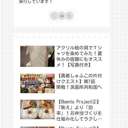
実行しています！
アクリル絵の具でＴシ
ャツを染めてみた！夏
休みの宿題にもオスス
メ！【写真付き】
【勇者しゅふこの片付
けクエスト】第1話
開戦！洗面所共和国へ
【Obento Project②】
「映え」より「効
率」！お弁当づくりを
仕組み化してラクした
い！