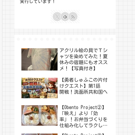
実行しています！
アクリル絵の具でＴシ
ャツを染めてみた！夏
休みの宿題にもオスス
メ！【写真付き】
【勇者しゅふこの片付
けクエスト】第1話
開戦！洗面所共和国へ
【Obento Project②】
「映え」より「効
率」！お弁当づくりを
仕組み化してラクした
い！