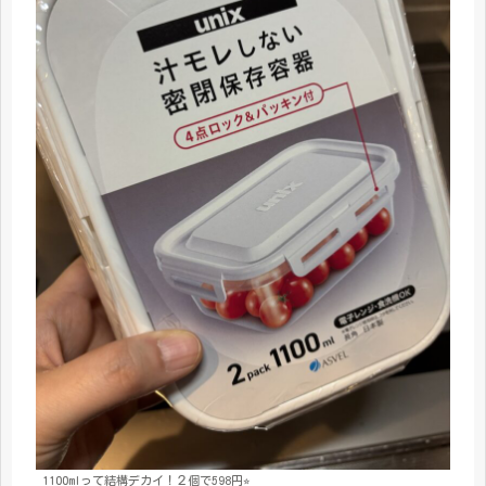
1100mlって結構デカイ！２個で598円⭐︎