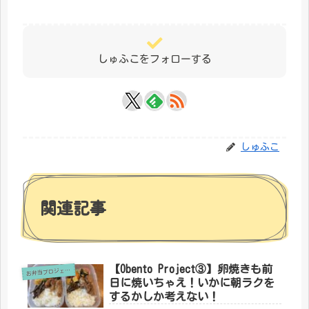
しゅふこをフォローする
しゅふこ
関連記事
【Obento Project③】卵焼きも前
お
弁当プロジェクト
日に焼いちゃえ！いかに朝ラクを
するかしか考えない！