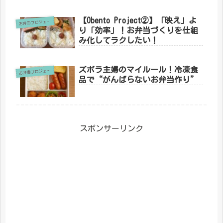
【Obento Project②】「映え」よ
お
弁当プロジェクト
り「効率」！お弁当づくりを仕組
み化してラクしたい！
ズボラ主婦のマイルール！冷凍食
お
弁当プロジェクト
品で“がんばらないお弁当作り”
スポンサーリンク