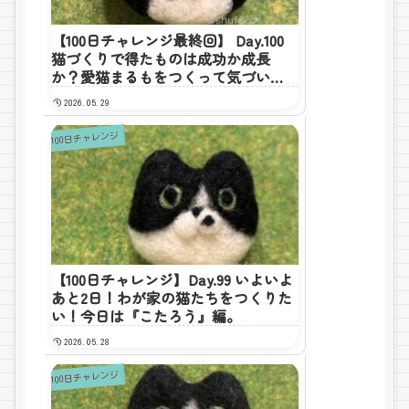
【100日チャレンジ最終回】 Day.100
猫づくりで得たものは成功か成長
か？愛猫まるもをつくって気づい
た、人生の歩き方。
2026.05.29
100日チャレンジ
【100日チャレンジ】Day.99 いよいよ
あと2日！わが家の猫たちをつくりた
い！今日は『こたろう』編。
2026.05.28
100日チャレンジ