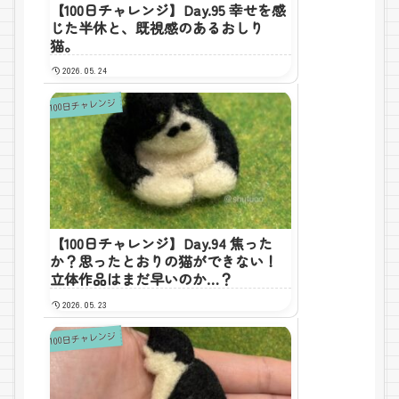
【100日チャレンジ】Day.95 幸せを感
じた半休と、既視感のあるおしり
猫。
2026.05.24
100日チャレンジ
【100日チャレンジ】Day.94 焦った
か？思ったとおりの猫ができない！
立体作品はまだ早いのか…？
2026.05.23
100日チャレンジ