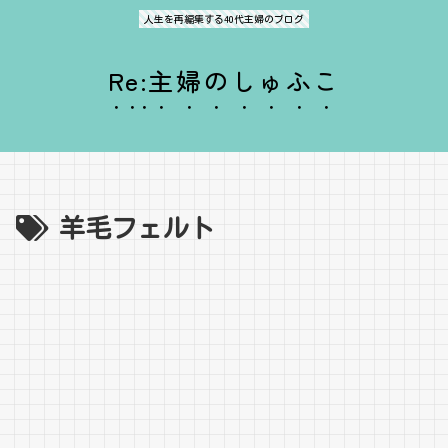
人生を再編集する40代主婦のブログ
Re:主婦のしゅふこ
羊毛フェルト