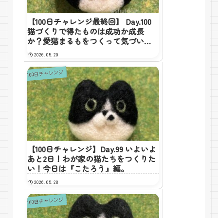
【100日チャレンジ最終回】 Day.100
猫づくりで得たものは成功か成長
か？愛猫まるもをつくって気づい
た、人生の歩き方。
2026.05.29
100日チャレンジ
【100日チャレンジ】Day.99 いよいよ
あと2日！わが家の猫たちをつくりた
い！今日は『こたろう』編。
2026.05.28
100日チャレンジ