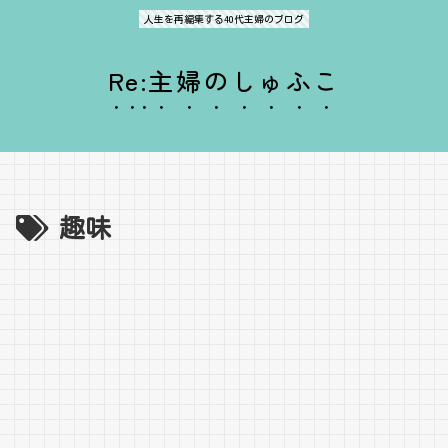
人生を再編集する40代主婦のブログ
Re:主婦のしゅふこ
趣味